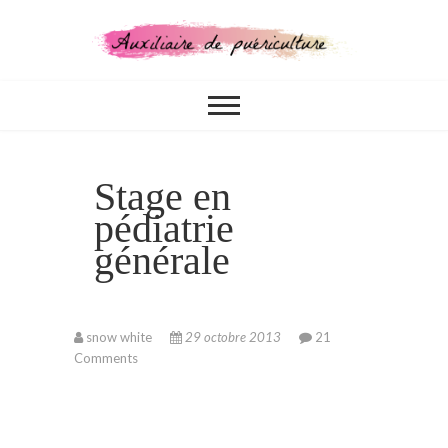
Skip
to
content
CONCOURS, FORMATIONS,
Auxiliaire de
MÉTIER
puériculture
Stage en
pédiatrie
générale
snow white
29 octobre 2013
21
Comments