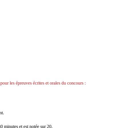
our les épreuves écrites et orales du concours :
nt.
30 minutes
et est notée sur
20
.