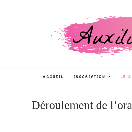
Skip
to
content
Auxiliaire de puéri
CONCOURS, FORMATIONS, MÉTIE
ACCUEIL
INSCRIPTION
LE 
Déroulement de l’ora