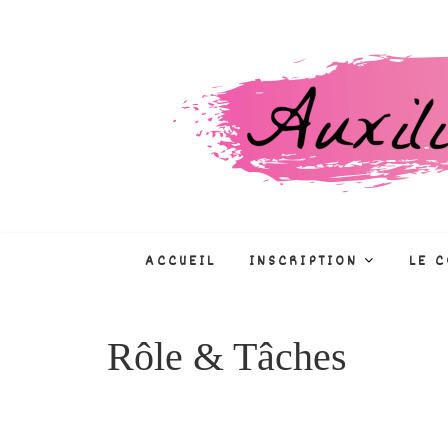
Skip
to
content
Auxiliaire de puéri
CONCOURS, FORMATIONS, MÉTIE
ACCUEIL
INSCRIPTION
LE 
Rôle & Tâches