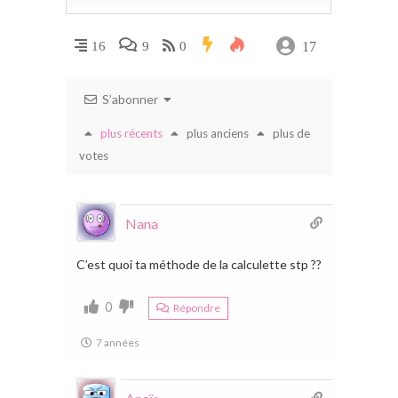
17
16
9
0
S’abonner
plus récents
plus anciens
plus de
votes
Nana
C’est quoi ta méthode de la calculette stp ??
0
Répondre
7 années