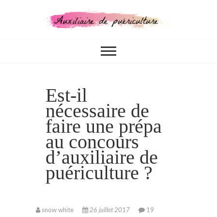
Skip
to
content
CONCOURS, FORMATIONS,
Auxiliaire de
MÉTIER
puériculture
Est-il
nécessaire de
faire une prépa
au concours
d’auxiliaire de
puériculture ?
snow white
26 juillet 2017
19