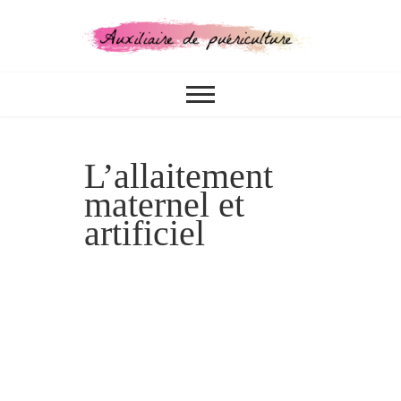
Skip
to
content
CONCOURS, FORMATIONS,
Auxiliaire de
MÉTIER
puériculture
L’allaitement
maternel et
artificiel