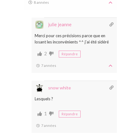
8 années
julie jeanne
Merci pour ces précisions parce que en
losant les inconvénients ^^ j’ai été sidéré
2
Répondre
7 années
snow white
Lesquels ?
1
Répondre
7 années