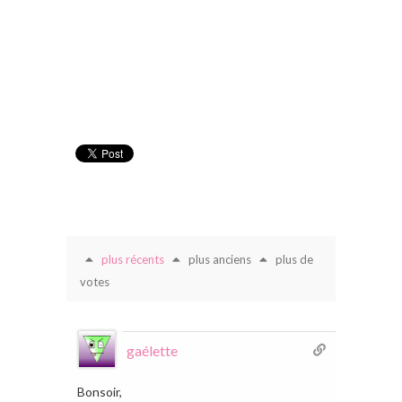
plus récents
plus anciens
plus de
votes
gaélette
Bonsoir,