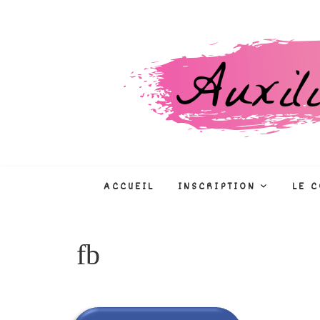
Skip
to
content
Auxiliaire de puéri
CONCOURS, FORMATIONS, MÉTIE
ACCUEIL
INSCRIPTION
LE 
fb