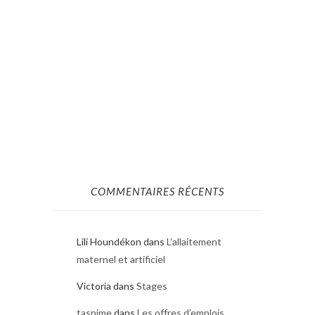
COMMENTAIRES RÉCENTS
Lili Houndékon
dans
L’allaitement
maternel et artificiel
Victoria
dans
Stages
tasnime
dans
Les offres d’emplois