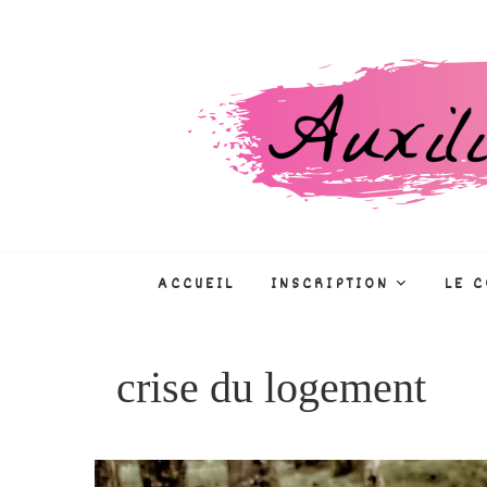
Skip
to
content
Auxiliaire de puéri
CONCOURS, FORMATIONS, MÉTIE
ACCUEIL
INSCRIPTION
LE 
crise du logement