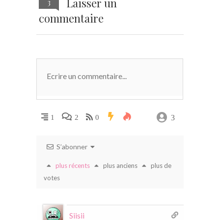
Laisser un
3
commentaire
3
1
2
0
S’abonner
plus récents
plus anciens
plus de
votes
Siisii