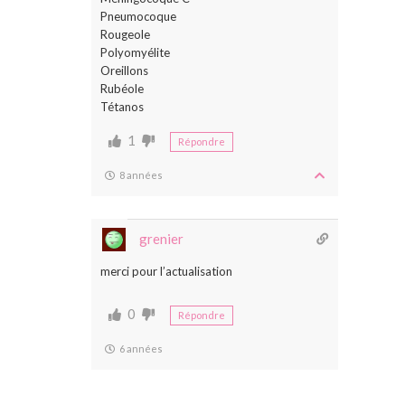
Pneumocoque
Rougeole
Polyomyélite
Oreillons
Rubéole
Tétanos
1
Répondre
8 années
grenier
merci pour l’actualisation
0
Répondre
6 années