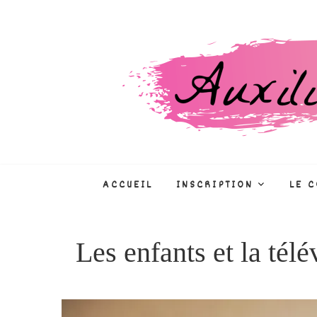
Skip
to
content
Auxiliaire de puéri
CONCOURS, FORMATIONS, MÉTIE
ACCUEIL
INSCRIPTION
LE 
Les enfants et la télé