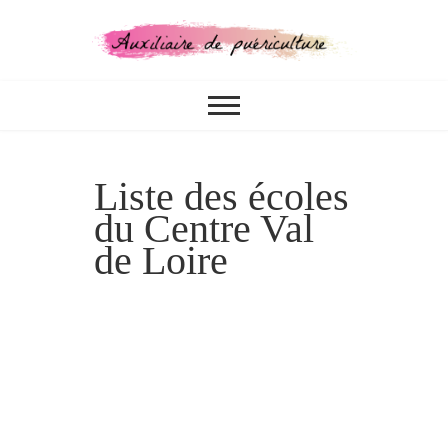
Skip
to
content
CONCOURS, FORMATIONS,
Auxiliaire de
MÉTIER
puériculture
Liste des écoles
du Centre Val
de Loire