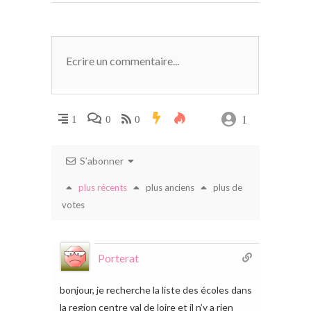
1
1
0
0
S’abonner
plus récents
plus anciens
plus de
votes
Porterat
bonjour, je recherche la liste des écoles dans
la region centre val de loire et il n’y a rien