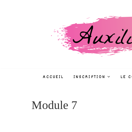
Skip
to
content
Auxiliaire de puéri
CONCOURS, FORMATIONS, MÉTIE
ACCUEIL
INSCRIPTION
LE 
Module 7