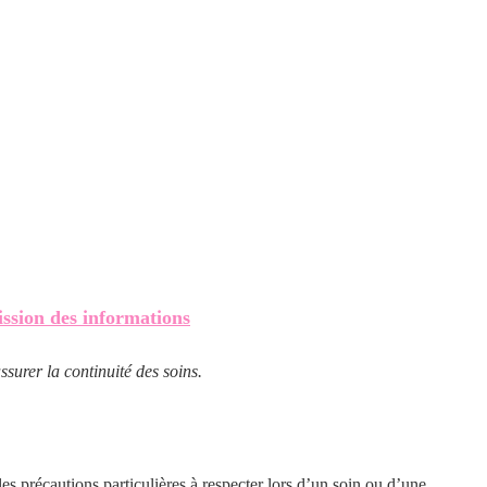
ssion d
es informations
ssurer la continuité des soins.
 les précautions particulières à respecter lors d’un soin ou d’une