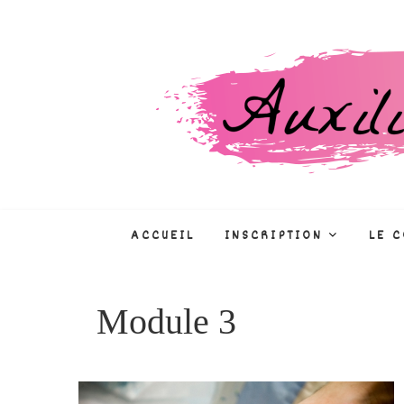
Skip
to
content
Auxiliaire de puéri
CONCOURS, FORMATIONS, MÉTIE
ACCUEIL
INSCRIPTION
LE 
Module 3