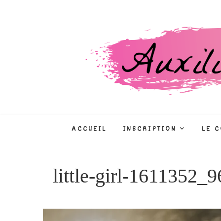
Skip
to
content
Auxiliaire de puéri
CONCOURS, FORMATIONS, MÉTIE
ACCUEIL
INSCRIPTION
LE 
little-girl-1611352_