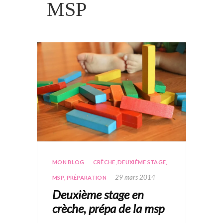
MSP
MON BLOG
CRÈCHE
,
DEUXIÈME STAGE
,
29 mars 2014
MSP
,
PRÉPARATION
Deuxième stage en
crèche, prépa de la msp