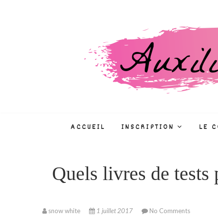
Skip
to
content
Auxiliaire de puéri
CONCOURS, FORMATIONS, MÉTIE
ACCUEIL
INSCRIPTION
LE 
Quels livres de tests
snow white
1 juillet 2017
No Comments