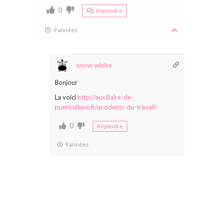
0
Répondre
9 années
snow white
Bonjour
La voici
http://auxiliaire-de-
puericulture.fr/accidents-du-travail/
0
Répondre
9 années